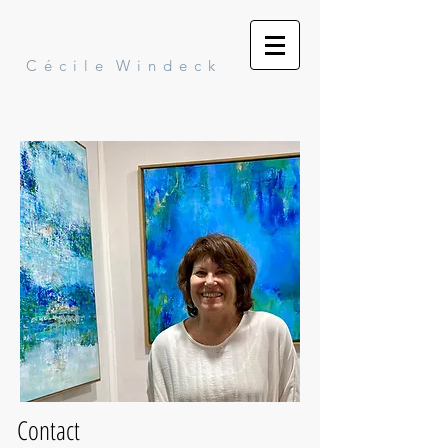
C é c i l e W i n d e c k
Contact